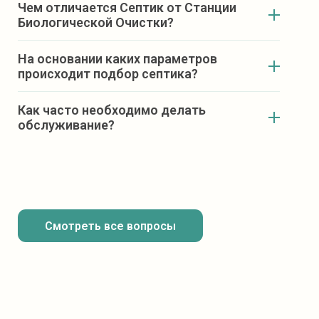
Чем отличается Септик от Станции
Биологической Очистки?
На основании каких параметров
происходит подбор септика?
Как часто необходимо делать
обслуживание?
Количество постоянно проживающих в доме
человек;
Глубина выхода канализационной трубы из
дома;
Расстояние от выхода канализационной
Смотреть все вопросы
трубы до предполагаемого места установки
септика;
Уровень залегания грунтовых вод;
Количество сантехнических точек в доме.
(ванная, душевая кабина, джакузи и раковина,
унитаз и т.п.);
Варианты отведения очищенных стоков.