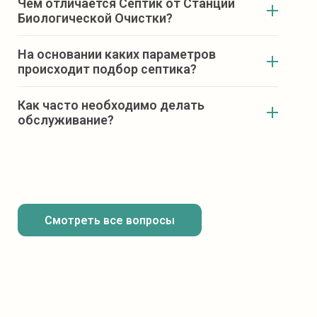
Чем отличается Септик от Станции
Биологической Очистки?
На основании каких параметров
происходит подбор септика?
Как часто необходимо делать
обслуживание?
Количество постоянно проживающих в доме
человек;
Глубина выхода канализационной трубы из
дома;
Расстояние от выхода канализационной
Смотреть все вопросы
трубы до предполагаемого места установки
септика;
Уровень залегания грунтовых вод;
Количество сантехнических точек в доме.
(ванная, душевая кабина, джакузи и раковина,
унитаз и т.п.);
Варианты отведения очищенных стоков.